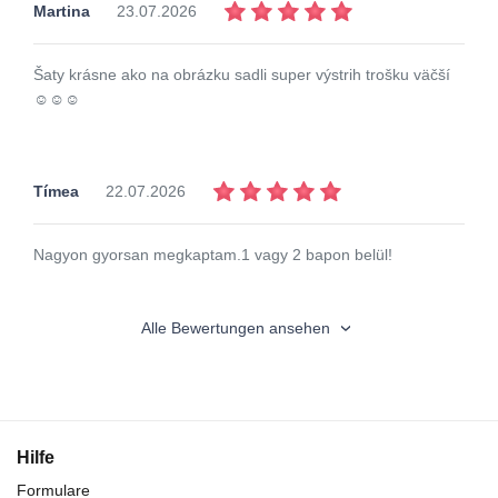
Martina
23.07.2026
Šaty krásne ako na obrázku sadli super výstrih trošku väčší
☺️☺️☺️
Tímea
22.07.2026
Nagyon gyorsan megkaptam.1 vagy 2 bapon belül!
Alle Bewertungen ansehen
Hilfe
Formulare