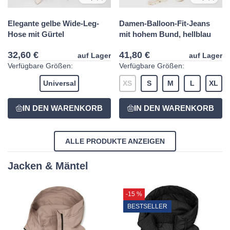
Elegante gelbe Wide-Leg-
Damen-Balloon-Fit-Jeans
Hose mit Gürtel
mit hohem Bund, hellblau
32,60 €
41,80 €
auf Lager
auf Lager
Verfügbare Größen:
Verfügbare Größen:
Universal
XS
S
M
L
XL
ALLE PRODUKTE ANZEIGEN
Jacken & Mäntel
-15 %
BESTSELLER