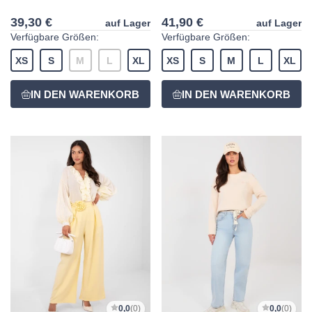
39,30 €
41,90 €
auf Lager
auf Lager
Verfügbare Größen:
Verfügbare Größen:
XS
S
M
L
XL
XS
S
M
L
XL
0,0
(0)
0,0
(0)