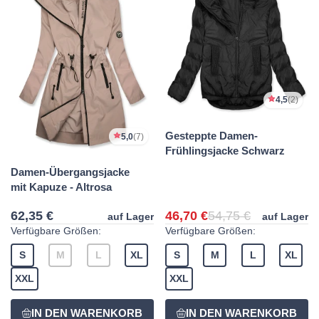
4,5
(2)
Gesteppte Damen-
5,0
(7)
Frühlingsjacke Schwarz
Damen-Übergangsjacke
mit Kapuze - Altrosa
62,35 €
46,70 €
54,75 €
auf Lager
auf Lager
Verfügbare Größen:
Verfügbare Größen:
S
M
L
XL
S
M
L
XL
XXL
XXL