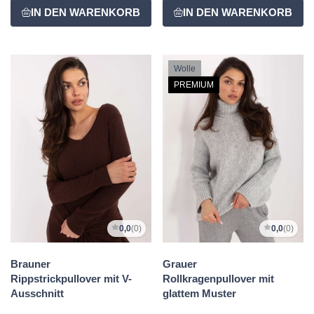
Wolle
PREMIUM
0,0
(0)
0,0
(0)
Brauner
Grauer
Rippstrickpullover mit V-
Rollkragenpullover mit
Ausschnitt
glattem Muster