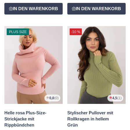
PLUS SIZE
-10 %
0,0
(0)
4,5
(1)
Helle rosa Plus-Size-
Stylischer Pullover mit
Strickjacke mit
Rollkragen in hellem
Rippbündchen
Grün