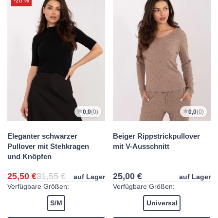
-20 %
0,0
(0)
0,0
(0)
Eleganter schwarzer
Beiger Rippstrickpullover
Pullover mit Stehkragen
mit V-Ausschnitt
und Knöpfen
25,50 €
31,55 €
25,00 €
auf Lager
auf Lager
Verfügbare Größen:
Verfügbare Größen:
S/M
Universal