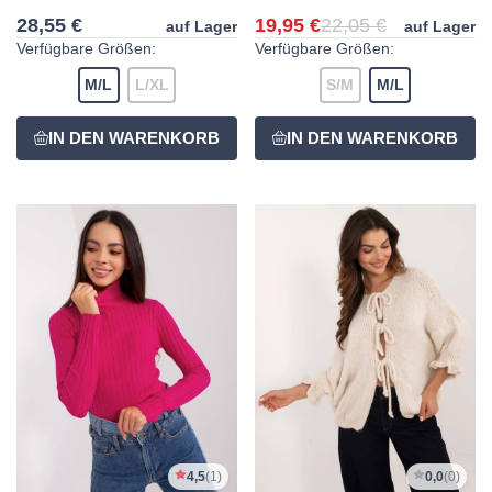
28,55 €
19,95 €
22,05 €
auf Lager
auf Lager
Verfügbare Größen:
Verfügbare Größen:
M/L
L/XL
S/M
M/L
4,5
(1)
0,0
(0)