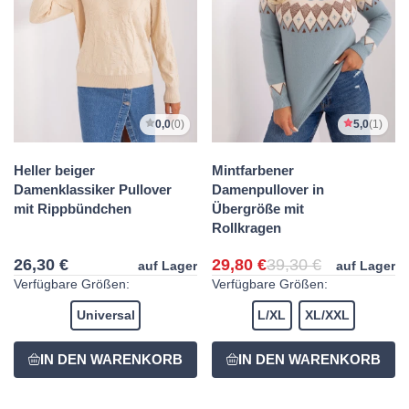
0,0
(0)
5,0
(1)
Heller beiger
Mintfarbener
Damenklassiker Pullover
Damenpullover in
mit Rippbündchen
Übergröße mit
Rollkragen
26,30 €
29,80 €
39,30 €
auf Lager
auf Lager
Verfügbare Größen:
Verfügbare Größen:
Universal
L/XL
XL/XXL