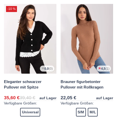
-10 %
0,0
(0)
4,5
(1)
Eleganter schwarzer
Brauner figurbetonter
Pullover mit Spitze
Pullover mit Rollkragen
35,60 €
39,40 €
22,05 €
auf Lager
auf Lager
Verfügbare Größen:
Verfügbare Größen:
Universal
S/M
M/L