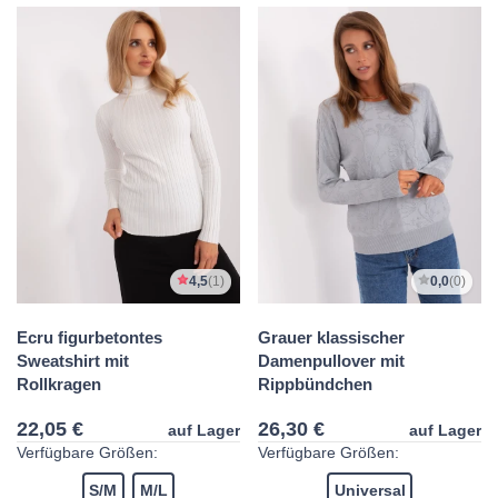
4,5
(1)
0,0
(0)
Ecru figurbetontes
Grauer klassischer
Sweatshirt mit
Damenpullover mit
Rollkragen
Rippbündchen
22,05 €
26,30 €
auf Lager
auf Lager
Verfügbare Größen:
Verfügbare Größen:
S/M
M/L
Universal