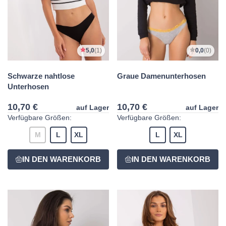
5,0
(1)
0,0
(0)
Schwarze nahtlose
Graue Damenunterhosen
Unterhosen
10,70 €
10,70 €
auf Lager
auf Lager
Verfügbare Größen:
Verfügbare Größen:
M
L
XL
L
XL