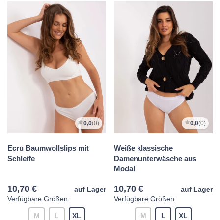
0,0
(0)
0,0
(0)
Ecru Baumwollslips mit
Weiße klassische
Schleife
Damenunterwäsche aus
Modal
10,70 €
10,70 €
auf Lager
auf Lager
Verfügbare Größen:
Verfügbare Größen:
M
L
XL
M
L
XL