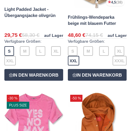
4,5
(38)
Light Padded Jacket -
Übergangsjacke olivgrün
Frühlings-Wendeparka
beige mit blauem Futter
29,75 €
58,30 €
48,60 €
74,15 €
auf Lager
auf Lager
Verfügbare Größen:
Verfügbare Größen:
S
M
L
XL
S
M
L
XL
XXL
XXL
XXXL
-30 %
-50 %
PLUS SIZE