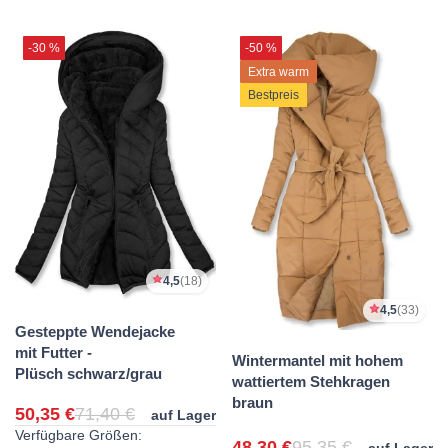
-30 %
-50 %
Extra warm
Bestpreis
4,5
(18)
4,5
(33)
Gesteppte Wendejacke
mit Futter -
Wintermantel mit hohem
Plüsch schwarz/grau
wattiertem Stehkragen
braun
50,35 €
71,40 €
auf Lager
Verfügbare Größen:
48,30 €
95,35 €
auf Lager