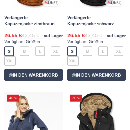
4,5
(57)
4,5
(54)
Verlängerte
Verlängerte
Kapuzenjacke zimtbraun
Kapuzenjacke schwarz
26,55 €
43,45 €
26,55 €
43,45 €
auf Lager
auf Lager
Verfügbare Größen:
Verfügbare Größen:
S
M
L
XL
S
M
L
XL
XXL
XXL
-40 %
-30 %