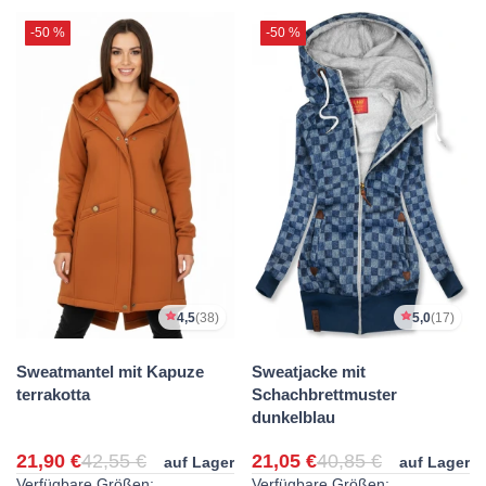
-50 %
-50 %
4,5
(38)
5,0
(17)
Sweatmantel mit Kapuze
Sweatjacke mit
terrakotta
Schachbrettmuster
dunkelblau
21,90 €
42,55 €
21,05 €
40,85 €
auf Lager
auf Lager
Verfügbare Größen:
Verfügbare Größen: