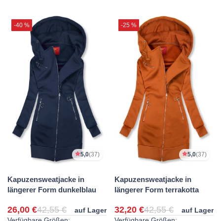
-40 %
-25 %
5,0
(37)
5,0
(37)
Kapuzensweatjacke in
Kapuzensweatjacke in
längerer Form dunkelblau
längerer Form terrakotta
26,00 €
42,55 €
32,20 €
42,55 €
auf Lager
auf Lager
Verfügbare Größen:
Verfügbare Größen: