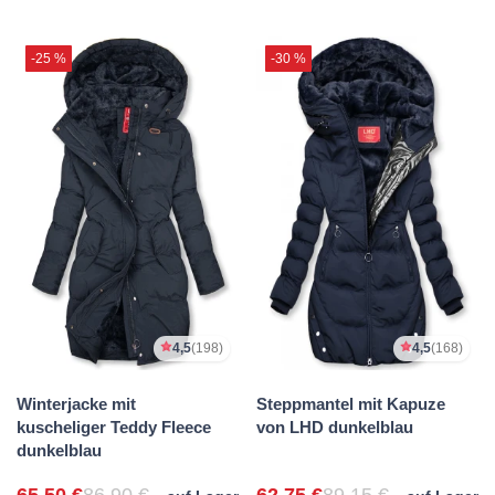
-25 %
-30 %
4,5
(198)
4,5
(168)
Winterjacke mit
Steppmantel mit Kapuze
kuscheliger Teddy Fleece
von LHD dunkelblau
dunkelblau