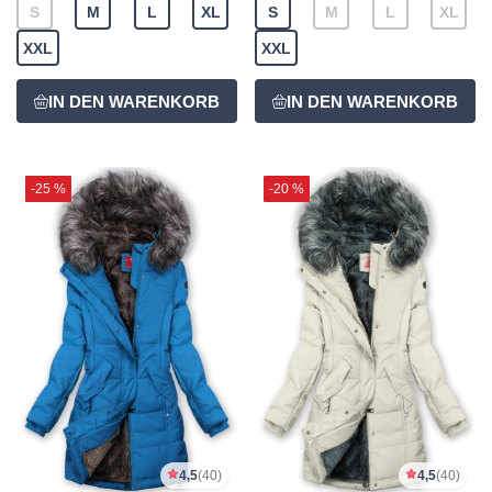
S
M
L
XL
S
M
L
XL
XXL
XXL
-25 %
-20 %
4,5
(40)
4,5
(40)