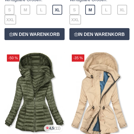
S
M
L
XL
S
M
L
XL
XXL
XXL
-50 %
-35 %
4,5
(11)