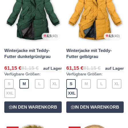
4,5
(40)
4,5
(40)
Winterjacke mit Teddy-
Winterjacke mit Teddy-
Futter dunkelgrün/grau
Futter gelb/grau
61,15 €
81,15 €
61,15 €
81,15 €
auf Lager
auf Lager
Verfügbare Größen:
Verfügbare Größen:
S
M
L
XL
S
M
L
XL
XXL
XXL