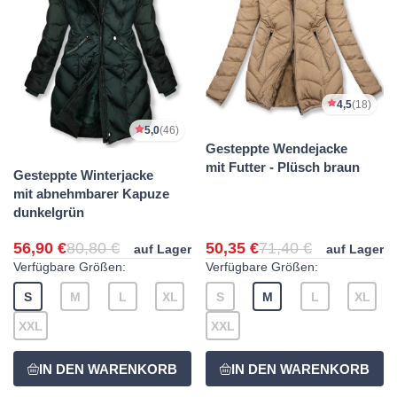
4,5
(18)
5,0
(46)
Gesteppte Wendejacke
mit Futter - Plüsch braun
Gesteppte Winterjacke
mit abnehmbarer Kapuze
dunkelgrün
56,90 €
80,80 €
50,35 €
71,40 €
auf Lager
auf Lager
Verfügbare Größen:
Verfügbare Größen:
S
M
L
XL
S
M
L
XL
XXL
XXL