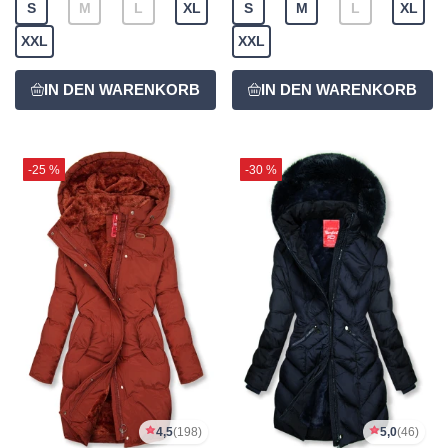
S
M
L
XL
S
M
L
XL
XXL
XXL
-25 %
-30 %
4,5
(198)
5,0
(46)