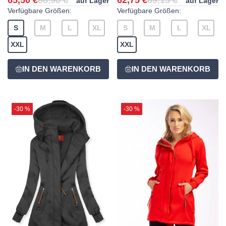
65,50 €
86,90 €
62,75 €
89,15 €
auf Lager
auf Lager
Verfügbare Größen:
Verfügbare Größen:
S
M
L
XL
S
M
L
XL
XXL
XXL
-30 %
-30 %