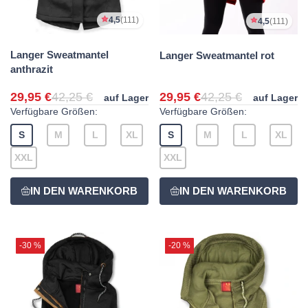
4,5
(111)
4,5
(111)
Langer Sweatmantel
Langer Sweatmantel rot
anthrazit
29,95 €
42,25 €
29,95 €
42,25 €
auf Lager
auf Lager
Verfügbare Größen:
Verfügbare Größen:
S
M
L
XL
S
M
L
XL
XXL
XXL
-30 %
-20 %