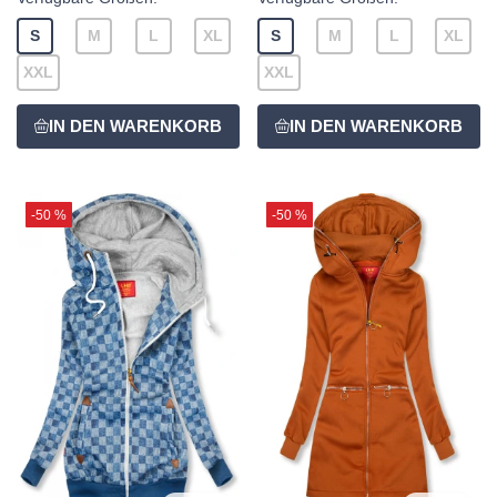
S
M
L
XL
S
M
L
XL
XXL
XXL
-50 %
-50 %