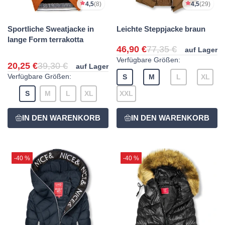
4,5
(8)
4,5
(29)
Sportliche Sweatjacke in
Leichte Steppjacke braun
lange Form terrakotta
46,90 €
77,35 €
auf Lager
Verfügbare Größen:
20,25 €
39,30 €
auf Lager
Verfügbare Größen:
S
M
L
XL
S
M
L
XL
XXL
-40 %
-40 %