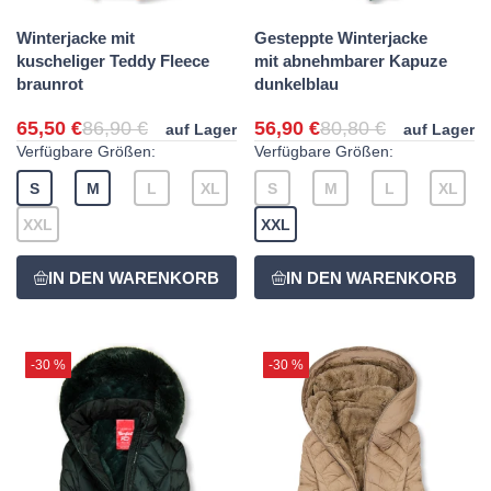
Winterjacke mit
Gesteppte Winterjacke
kuscheliger Teddy Fleece
mit abnehmbarer Kapuze
braunrot
dunkelblau
65,50 €
86,90 €
56,90 €
80,80 €
auf Lager
auf Lager
Verfügbare Größen:
Verfügbare Größen:
S
M
L
XL
S
M
L
XL
XXL
XXL
-30 %
-30 %