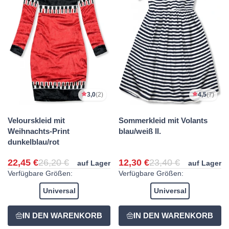
3,0
(2)
4,5
(7)
Velourskleid mit
Sommerkleid mit Volants
Weihnachts-Print
blau/weiß II.
dunkelblau/rot
22,45 €
26,20 €
12,30 €
23,40 €
auf Lager
auf Lager
Verfügbare Größen:
Verfügbare Größen:
Universal
Universal