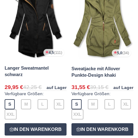
4,5
(111)
5,0
(34)
Langer Sweatmantel
Sweatjacke mit Allover
schwarz
Punkte-Design khaki
29,95 €
42,25 €
31,55 €
39,15 €
auf Lager
auf Lager
Verfügbare Größen:
Verfügbare Größen:
S
M
L
XL
S
M
L
XL
XXL
XXL