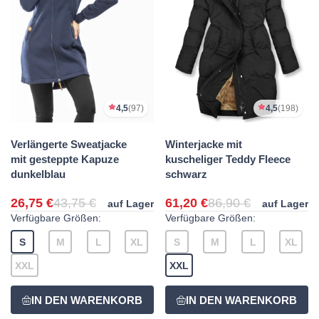
4,5
(97)
4,5
(198)
Verlängerte Sweatjacke
Winterjacke mit
mit gesteppte Kapuze
kuscheliger Teddy Fleece
dunkelblau
schwarz
26,75 €
43,75 €
61,20 €
86,90 €
auf Lager
auf Lager
Verfügbare Größen:
Verfügbare Größen:
S
M
L
XL
S
M
L
XL
XXL
XXL