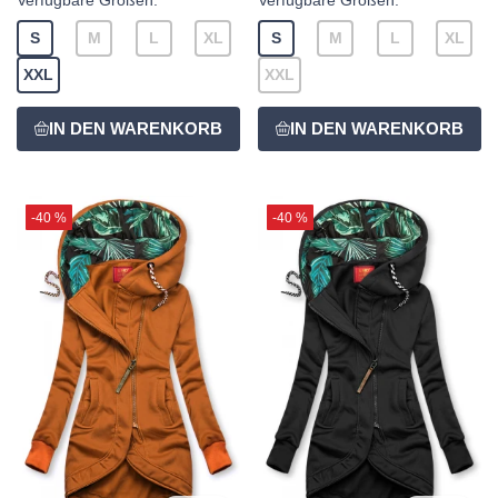
Verfügbare Größen:
Verfügbare Größen:
S
M
L
XL
S
M
L
XL
XXL
XXL
-40 %
-40 %