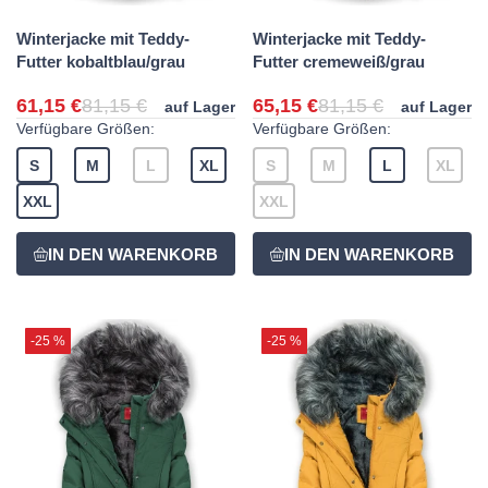
Winterjacke mit Teddy-
Winterjacke mit Teddy-
Futter kobaltblau/grau
Futter cremeweiß/grau
61,15 €
81,15 €
65,15 €
81,15 €
auf Lager
auf Lager
Verfügbare Größen:
Verfügbare Größen:
S
M
L
XL
S
M
L
XL
XXL
XXL
-25 %
-25 %