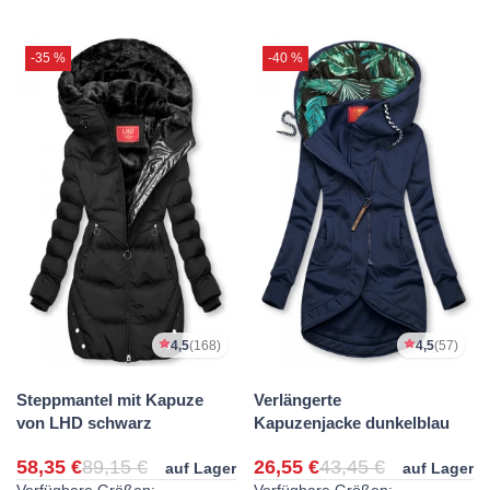
-35 %
-40 %
4,5
(168)
4,5
(57)
Steppmantel mit Kapuze
Verlängerte
von LHD schwarz
Kapuzenjacke dunkelblau
58,35 €
89,15 €
26,55 €
43,45 €
auf Lager
auf Lager