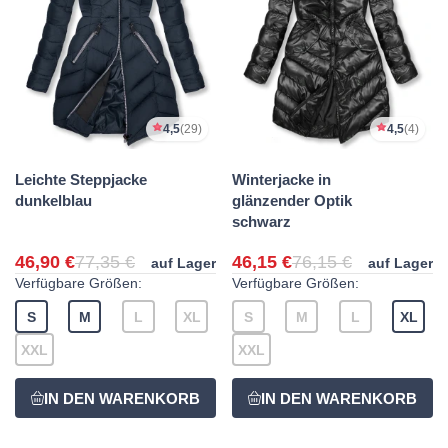
4,5
(29)
4,5
(4)
Leichte Steppjacke
Winterjacke in
dunkelblau
glänzender Optik
schwarz
46,90 €
77,35 €
46,15 €
76,15 €
auf Lager
auf Lager
Verfügbare Größen:
Verfügbare Größen:
S
M
L
XL
S
M
L
XL
XXL
XXL