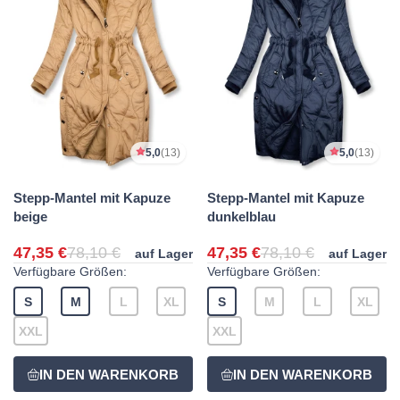
5,0
(13)
5,0
(13)
Stepp-Mantel mit Kapuze
Stepp-Mantel mit Kapuze
beige
dunkelblau
47,35 €
78,10 €
47,35 €
78,10 €
auf Lager
auf Lager
Verfügbare Größen:
Verfügbare Größen:
S
M
L
XL
S
M
L
XL
XXL
XXL