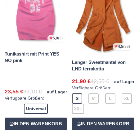
5,0
(3)
4,5
(33)
Tunikashirt mit Print YES
NO pink
Langer Sweatmantel von
LHD terrakotta
21,90 €
42,55 €
auf Lager
Verfügbare Größen:
23,55 €
33,10 €
auf Lager
Verfügbare Größen:
S
M
L
XL
Universal
XXL