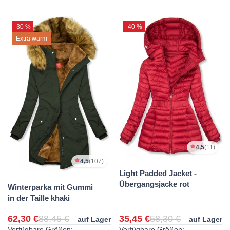
-30 %
-40 %
Extra warm
4,5
(11)
4,5
(107)
Light Padded Jacket -
Übergangsjacke rot
Winterparka mit Gummi
in der Taille khaki
62,30 €
88,45 €
35,45 €
58,30 €
auf Lager
auf Lager
Verfügbare Größen:
Verfügbare Größen: