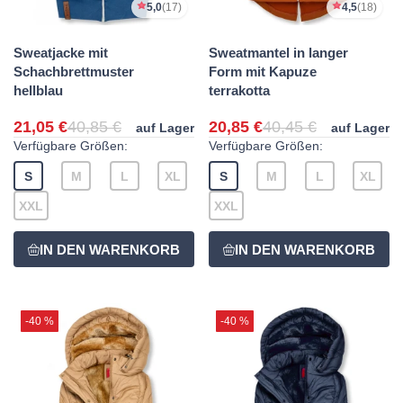
5,0
(17)
4,5
(18)
Sweatjacke mit
Sweatmantel in langer
Schachbrettmuster
Form mit Kapuze
hellblau
terrakotta
21,05 €
40,85 €
20,85 €
40,45 €
auf Lager
auf Lager
Verfügbare Größen:
Verfügbare Größen:
S
M
L
XL
S
M
L
XL
XXL
XXL
-40 %
-40 %