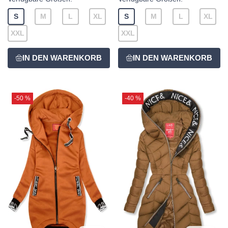
S
M
L
XL
S
M
L
XL
XXL
XXL
-50 %
-40 %