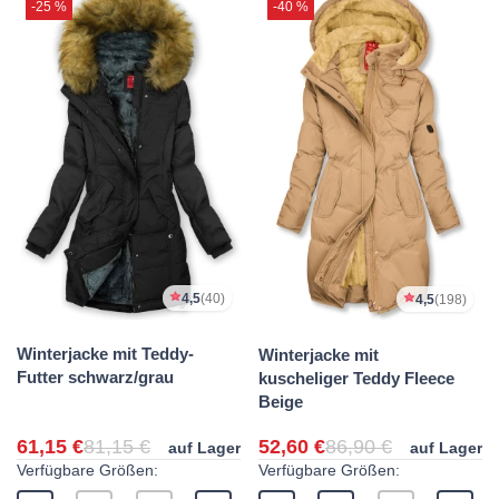
-25 %
-40 %
4,5
(40)
4,5
(198)
Winterjacke mit Teddy-
Winterjacke mit
Futter schwarz/grau
kuscheliger Teddy Fleece
Beige
61,15 €
81,15 €
52,60 €
86,90 €
auf Lager
auf Lager
Verfügbare Größen:
Verfügbare Größen: