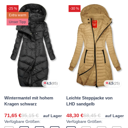
-25 %
-30 %
Extra warm
Unser Tipp
4,5
(85)
4,5
(25)
Wintermantel mit hohem
Leichte Steppjacke von
Kragen schwarz
LHD sandgelb
71,65 €
95,15 €
48,30 €
68,45 €
auf Lager
auf Lager
Verfügbare Größen:
Verfügbare Größen: