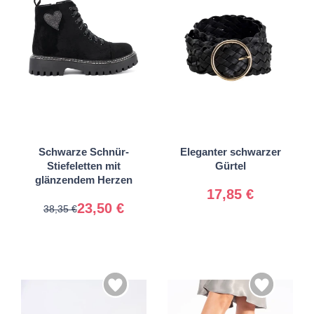
36
37
38
39
Universal
Schwarze Schnür-
Eleganter schwarzer
40
41
Stiefeletten mit
Gürtel
glänzendem Herzen
17,85 €
23,50 €
38,35 €