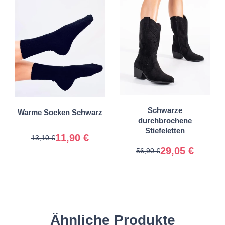
35-38
36
37
38-41
Schwarze
Warme Socken Schwarz
38
40
durchbrochene
Stiefeletten
11,90 €
13,10 €
29,05 €
56,90 €
Ähnliche Produkte