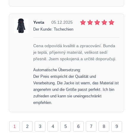
Yveta
05.12.2025
Der Kunde: Tschechien
Cena odpovídá kvalitě a zpracování. Bunda
je teplá, příjemný materiál, velikost sedí
přesně. Jsem spokojená a určitě doporučuji.
Automatische Übersetzung:
Der Preis entspricht der Qualität und
Verarbeitung. Die Jacke ist warm, das Material ist
angenehm und die Größe passt perfekt. Ich bin
zufrieden und kann sie uneingeschränkt
empfehlen.
1
2
3
4
5
6
7
8
9