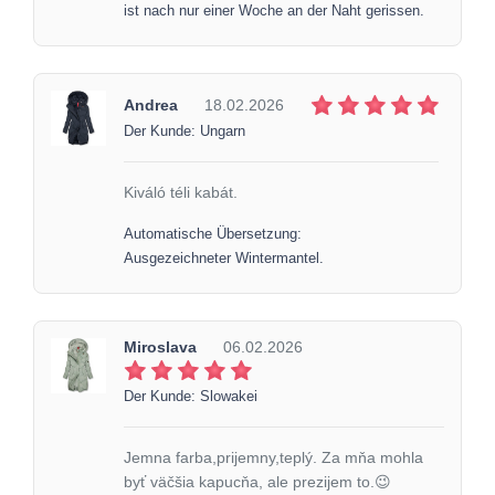
ist nach nur einer Woche an der Naht gerissen.
Andrea
18.02.2026
Der Kunde: Ungarn
Kiváló téli kabát.
Automatische Übersetzung:
Ausgezeichneter Wintermantel.
Miroslava
06.02.2026
Der Kunde: Slowakei
Jemna farba,prijemny,teplý. Za mňa mohla
byť väčšia kapucňa, ale prezijem to.😉