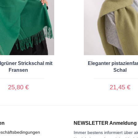
grüner Strickschal mit
Eleganter pistazienfa
Fransen
Schal
25,80 €
21,45 €
en
NEWSLETTER Anmeldung
eschäftsbedingungen
Immer bestens informiert über ak