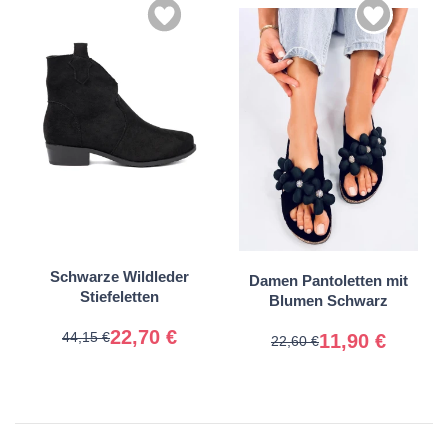
36
37
36
37
38
39
38
39
40
41
40
Schwarze Wildleder
Damen Pantoletten mit
Stiefeletten
Blumen Schwarz
22,70 €
44,15 €
11,90 €
22,60 €