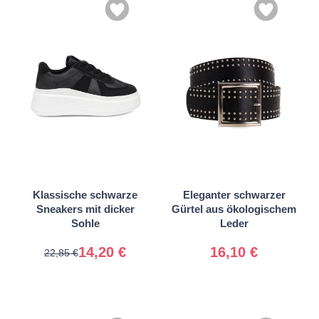
36
37
38
39
S
M
Klassische schwarze
Eleganter schwarzer
40
41
L
Sneakers mit dicker
Gürtel aus ökologischem
Sohle
Leder
14,20 €
16,10 €
22,85 €