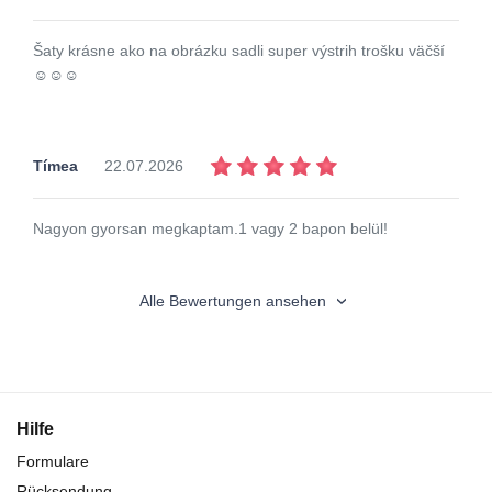
Šaty krásne ako na obrázku sadli super výstrih trošku väčší
☺️☺️☺️
Tímea
22.07.2026
Nagyon gyorsan megkaptam.1 vagy 2 bapon belül!
Alle Bewertungen ansehen
Hilfe
Formulare
Rücksendung