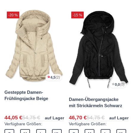
-20 %
-15 %
4,5
(2)
0,0
(0)
Gesteppte Damen-
Frühlingsjacke Beige
Damen-Übergangsjacke
mit Strickärmeln Schwarz
44,05 €
54,75 €
46,70 €
54,75 €
auf Lager
auf Lager
Verfügbare Größen:
Verfügbare Größen: