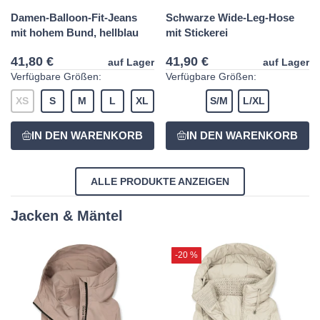
Damen-Balloon-Fit-Jeans
Schwarze Wide-Leg-Hose
mit hohem Bund, hellblau
mit Stickerei
41,80 €
41,90 €
auf Lager
auf Lager
Verfügbare Größen:
Verfügbare Größen:
XS
S
M
L
XL
S/M
L/XL
ALLE PRODUKTE ANZEIGEN
Jacken & Mäntel
-20 %