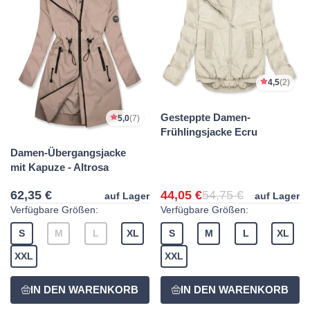
4,5
(2)
Gesteppte Damen-
5,0
(7)
Frühlingsjacke Ecru
Damen-Übergangsjacke
mit Kapuze - Altrosa
62,35 €
44,05 €
54,75 €
auf Lager
auf Lager
Verfügbare Größen:
Verfügbare Größen:
S
M
L
XL
S
M
L
XL
XXL
XXL