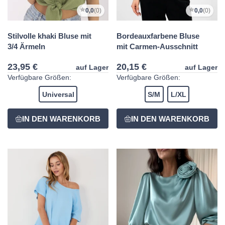
0,0
(0)
0,0
(0)
Stilvolle khaki Bluse mit
Bordeauxfarbene Bluse
3/4 Ärmeln
mit Carmen-Ausschnitt
23,95 €
20,15 €
auf Lager
auf Lager
Verfügbare Größen:
Verfügbare Größen:
Universal
S/M
L/XL