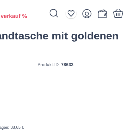
verkauf %
ndtasche mit goldenen
Ihr Warenkorb ist noch leer.
Produkt-ID:
78632
Tagen: 38,65 €