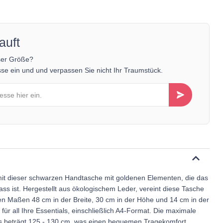
auft
ser Größe?
se ein und und verpassen Sie nicht Ihr Traumstück.
mit dieser schwarzen Handtasche mit goldenen Elementen, die das
ass ist. Hergestellt aus ökologischem Leder, vereint diese Tasche
t den Maßen 48 cm in der Breite, 30 cm in der Höhe und 14 cm in der
z für all Ihre Essentials, einschließlich A4-Format. Die maximale
s beträgt 125 - 130 cm, was einen bequemen Tragekomfort