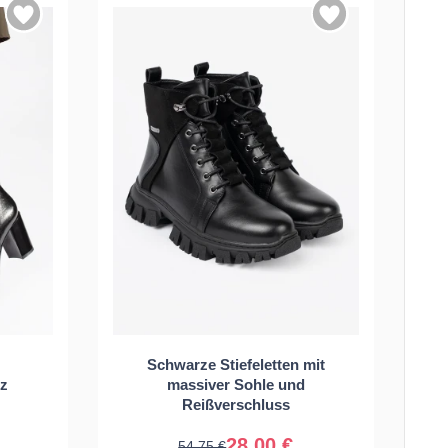
39
36
37
38
39
Schwarze Stiefeletten mit
tz
massiver Sohle und
40
Reißverschluss
28,00 €
54,75 €