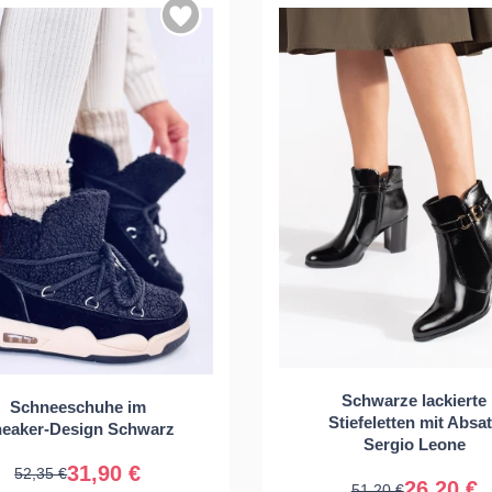
36
37
38
Schwarze lackierte
Schneeschuhe im
38
39
Stiefeletten mit Absa
40
eaker-Design Schwarz
Sergio Leone
31,90 €
52,35 €
26,20 €
51,20 €