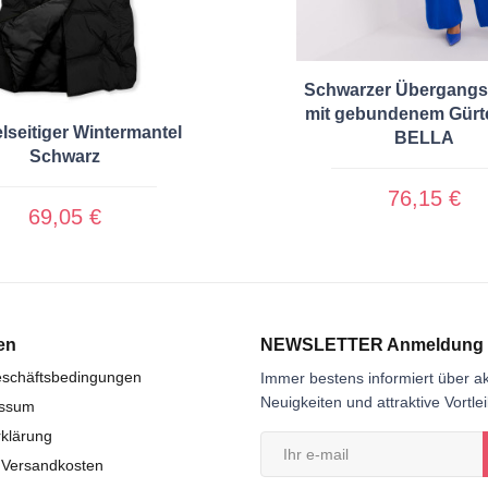
Schwarzer Übergangs
mit gebundenem Gürt
seitiger Wintermantel
BELLA
Schwarz
76,15 €
69,05 €
en
NEWSLETTER Anmeldung
eschäftsbedingungen
Immer bestens informiert über ak
Neuigkeiten und attraktive Vortle
essum
klärung
 Versandkosten