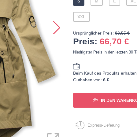
S
M
L
XL
XXL
Ursprünglicher Preis:
88,55 €
Preis:
66,70
€
Niedrigster Preis in den letzten 30 
Beim Kauf des Produkts erhalten
Guthaben von:
6 €
IN DEN WARENK
Express-Lieferung