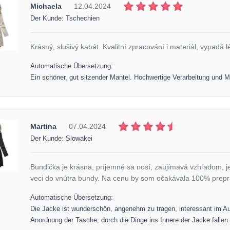
Michaela
12.04.2024
Der Kunde: Tschechien
Krásný, slušivý kabát. Kvalitní zpracování i materiál, vypadá 
Automatische Übersetzung:
Ein schöner, gut sitzender Mantel. Hochwertige Verarbeitung und Ma
Martina
07.04.2024
Der Kunde: Slowakei
Bundička je krásna, príjemné sa nosí, zaujímavá vzhľadom, jed
veci do vnútra bundy. Na cenu by som očakávala 100% prepr
Automatische Übersetzung:
Die Jacke ist wunderschön, angenehm zu tragen, interessant im Auss
Anordnung der Tasche, durch die Dinge ins Innere der Jacke fallen