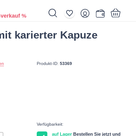
verkauf %
it karierter Kapuze
Ihr Warenkorb ist noch leer.
Produkt-ID:
53369
en
Verfügbarkeit:
auf Lager
Bestellen Sie jetzt und