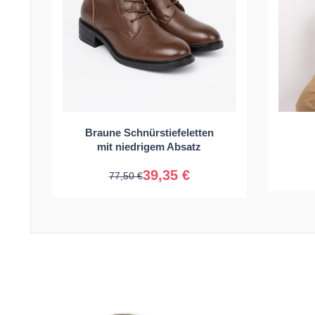
Braune Schnürstiefeletten
36
38
39
40
mit niedrigem Absatz
39,35 €
77,50 €