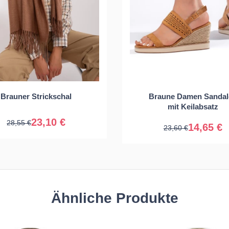
36
37
38
Universal
Brauner Strickschal
Braune Damen Sandal
40
41
mit Keilabsatz
23,10 €
28,55 €
14,65 €
23,60 €
Ähnliche Produkte