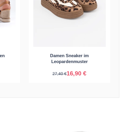
39
36
37
38
39
en
Damen Sneaker im
40
41
Leopardenmuster
16,90 €
27,40 €