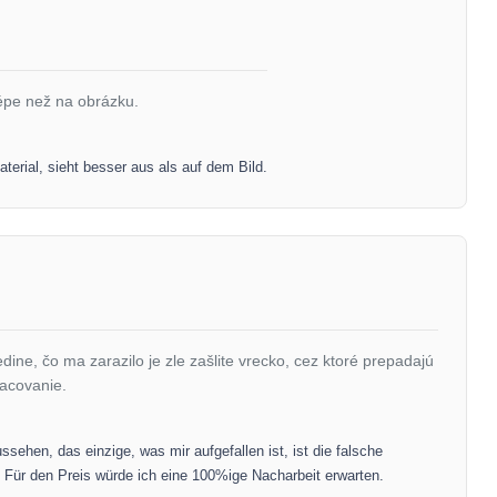
lépe než na obrázku.
terial, sieht besser aus als auf dem Bild.
ine, čo ma zarazilo je zle zašlite vrecko, cez ktoré prepadajú
acovanie.
ehen, das einzige, was mir aufgefallen ist, ist die falsche
. Für den Preis würde ich eine 100%ige Nacharbeit erwarten.