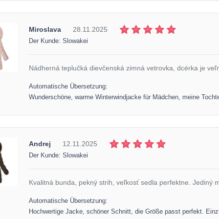
Miroslava
28.11.2025
Der Kunde: Slowakei
Nádherná teplučká dievčenská zimná vetrovka, dcérka je veľ
Automatische Übersetzung:
Wunderschöne, warme Winterwindjacke für Mädchen, meine Tochter 
Andrej
12.11.2025
Der Kunde: Slowakei
Kvalitná bunda, pekný strih, veľkosť sedla perfektne. Jediný 
Automatische Übersetzung:
Hochwertige Jacke, schöner Schnitt, die Größe passt perfekt. Einz