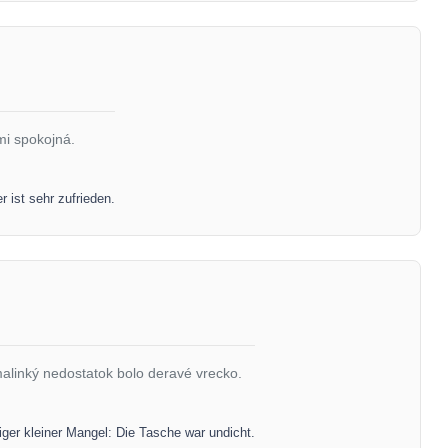
mi spokojná.
ist sehr zufrieden.
malinký nedostatok bolo deravé vrecko.
iger kleiner Mangel: Die Tasche war undicht.