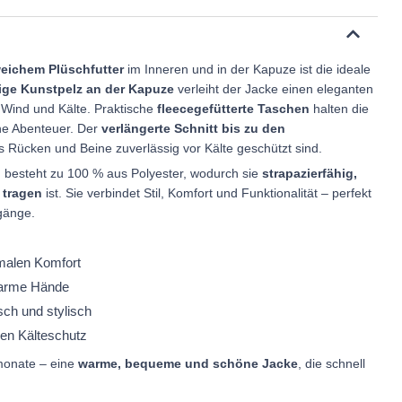
eichem Plüschfutter
im Inneren und in der Kapuze ist die ideale
ige Kunstpelz an der Kapuze
verleiht der Jacke einen eleganten
r Wind und Kälte. Praktische
fleecegefütterte Taschen
halten die
che Abenteuer. Der
verlängerte Schnitt bis zu den
s Rücken und Beine zuverlässig vor Kälte geschützt sind.
n
besteht zu 100 % aus Polyester, wodurch sie
strapazierfähig,
 tragen
ist. Sie verbindet Stil, Komfort und Funktionalität – perfekt
rgänge.
imalen Komfort
 warme Hände
sch und stylisch
len Kälteschutz
rmonate – eine
warme, bequeme und schöne Jacke
, die schnell