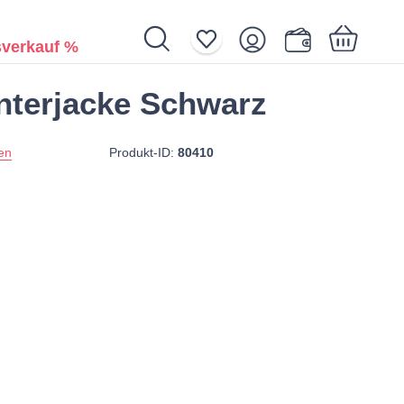
verkauf %
terjacke Schwarz
Ihr Warenkorb ist noch leer.
Produkt-ID:
80410
en