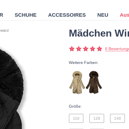
R
SCHUHE
ACCESSOIRES
NEU
Aus
Mädchen Win
hwarz
6 Bewertung
Weitere Farben:
Größe:
116
128
140