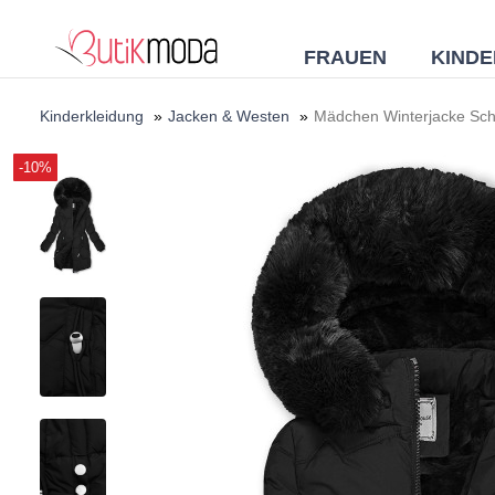
FRAUEN
KINDE
Kinderkleidung
»
Jacken & Westen
»
Mädchen Winterjacke Sc
-10%