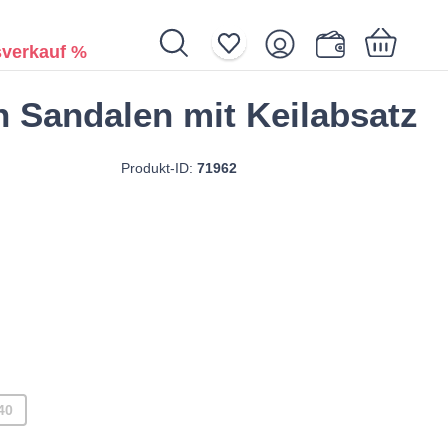
verkauf %
 Sandalen mit Keilabsatz
Ihr Warenkorb ist noch leer.
Produkt-ID:
71962
40