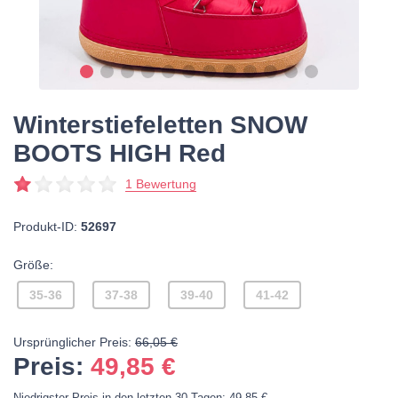
Winterstiefeletten SNOW
BOOTS HIGH Red
1 Bewertung
Produkt-ID:
52697
Größe:
35-36
37-38
39-40
41-42
Ursprünglicher Preis:
66,05 €
Preis:
49,85
€
Niedrigster Preis in den letzten 30 Tagen: 49,85 €