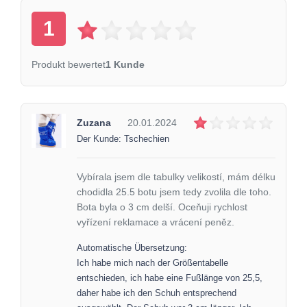
1
Produkt bewertet
1 Kunde
Zuzana
20.01.2024
Der Kunde: Tschechien
Vybírala jsem dle tabulky velikostí, mám délku
chodidla 25.5 botu jsem tedy zvolila dle toho.
Bota byla o 3 cm delší. Oceňuji rychlost
vyřízení reklamace a vrácení peněz.
Automatische Übersetzung:
Ich habe mich nach der Größentabelle
entschieden, ich habe eine Fußlänge von 25,5,
daher habe ich den Schuh entsprechend