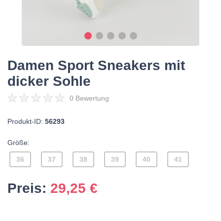
Damen Sport Sneakers mit
dicker Sohle
0 Bewertung
Produkt-ID:
56293
Größe:
36
37
38
39
40
41
Preis:
29,25
€