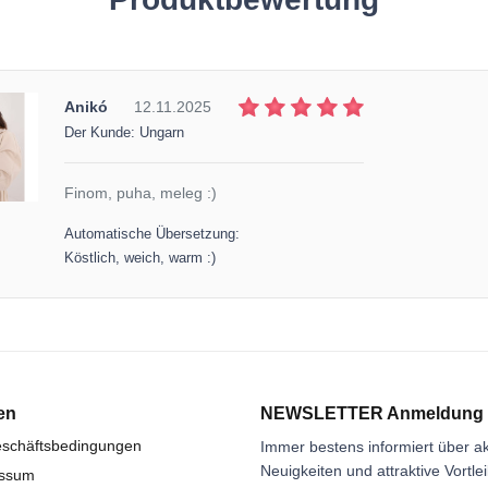
Anikó
12.11.2025
Der Kunde: Ungarn
Finom, puha, meleg :)
Automatische Übersetzung:
Köstlich, weich, warm :)
en
NEWSLETTER Anmeldung
eschäftsbedingungen
Immer bestens informiert über ak
Neuigkeiten und attraktive Vortle
essum