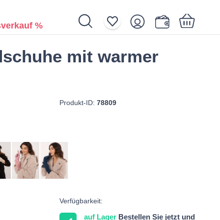
verkauf %
schuhe mit warmer
Ihr Warenkorb ist noch leer.
Produkt-ID:
78809
Verfügbarkeit:
auf Lager
Bestellen Sie jetzt und