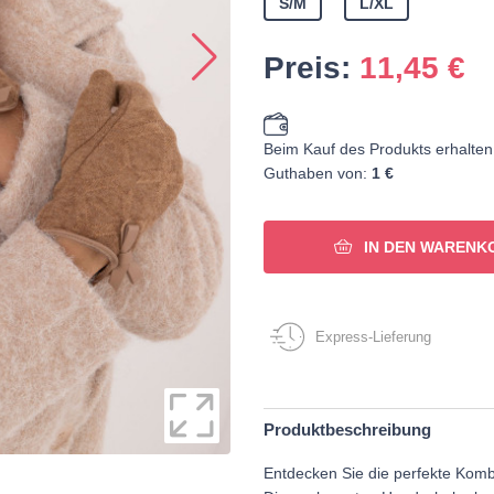
S/M
L/XL
Preis:
11,45
€
Beim Kauf des Produkts erhalten
Guthaben von:
1 €
IN DEN WARENK
Express-Lieferung
Produktbeschreibung
Entdecken Sie die perfekte Komb