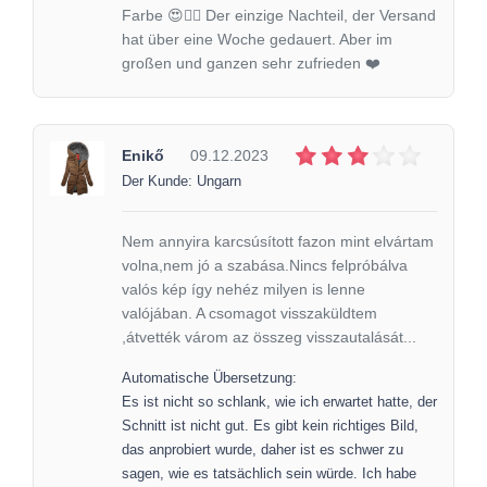
Farbe 😍👌🏽 Der einzige Nachteil, der Versand
hat über eine Woche gedauert. Aber im
großen und ganzen sehr zufrieden ❤️
Enikő
09.12.2023
Der Kunde: Ungarn
Nem annyira karcsúsított fazon mint elvártam
volna,nem jó a szabása.Nincs felpróbálva
valós kép így nehéz milyen is lenne
valójában. A csomagot visszaküldtem
,átvették várom az összeg visszautalását...
Automatische Übersetzung:
Es ist nicht so schlank, wie ich erwartet hatte, der
Schnitt ist nicht gut. Es gibt kein richtiges Bild,
das anprobiert wurde, daher ist es schwer zu
sagen, wie es tatsächlich sein würde. Ich habe