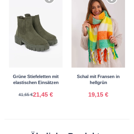
36
37
38
39
40
41
Universal
Grüne Stiefeletten mit
Schal mit Fransen in
elastischen Einsätzen
hellgrün
21,45 €
19,15 €
41,65 €