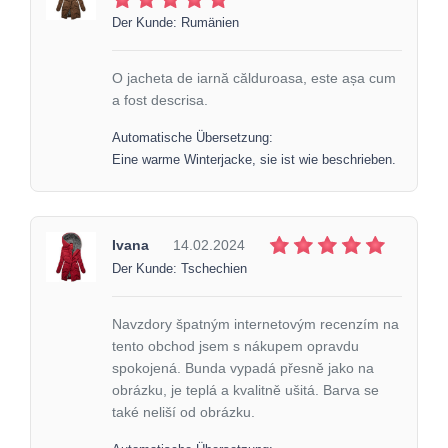
Der Kunde: Rumänien
O jacheta de iarnă călduroasa, este așa cum
a fost descrisa.
Automatische Übersetzung:
Eine warme Winterjacke, sie ist wie beschrieben.
Ivana
14.02.2024
Der Kunde: Tschechien
Navzdory špatným internetovým recenzím na
tento obchod jsem s nákupem opravdu
spokojená. Bunda vypadá přesně jako na
obrázku, je teplá a kvalitně ušitá. Barva se
také neliší od obrázku.