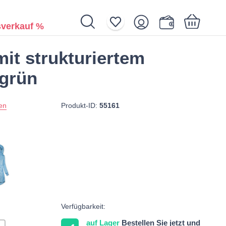
verkauf %
it strukturiertem
Ihr Warenkorb ist noch leer.
lgrün
Produkt-ID:
55161
en
Verfügbarkeit:
auf Lager
Bestellen Sie jetzt und