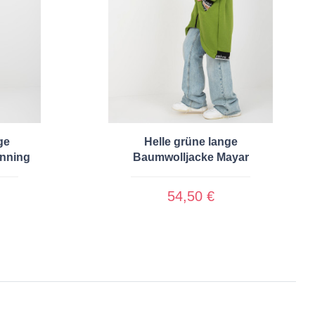
ge
Helle grüne lange
unning
Baumwolljacke Mayar
54,50 €