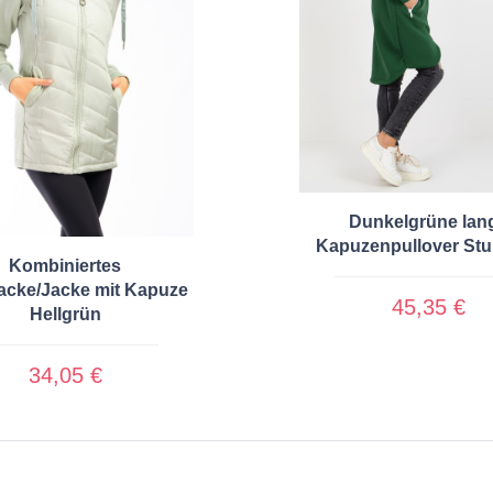
Dunkelgrüne lan
Kapuzenpullover St
Kombiniertes
acke/Jacke mit Kapuze
45,35 €
Hellgrün
34,05 €