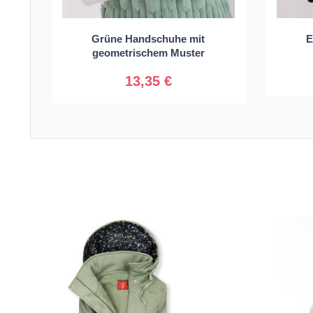
Grüne Handschuhe mit
E
S/M
L/XL
geometrischem Muster
13,35 €