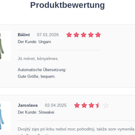
Produktbewertung
Bálint
07.01.2026
Der Kunde: Ungarn
Jó méret, kényelmes.
Automatische Übersetzung:
Gute Größe, bequem.
Jaroslava
02.04.2025
Der Kunde: Slowakei
Dvojitý zips pri krku nebol moc pohodlný, takže som vymenila 