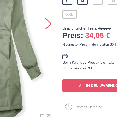
S
M
L
XL
XXL
Ursprünglicher Preis:
42,25 €
Preis:
34,05
€
Niedrigster Preis in den letzten 30 
Beim Kauf des Produkts erhalten
Guthaben von:
3 €
IN DEN WARENK
Express-Lieferung